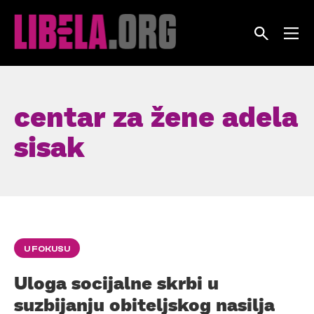
Skip
to
content
centar za žene adela
sisak
U FOKUSU
Uloga socijalne skrbi u
suzbijanju obiteljskog nasilja