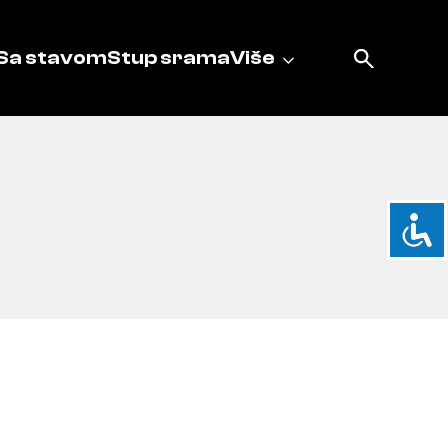
Sa stavom
Stup srama
Više