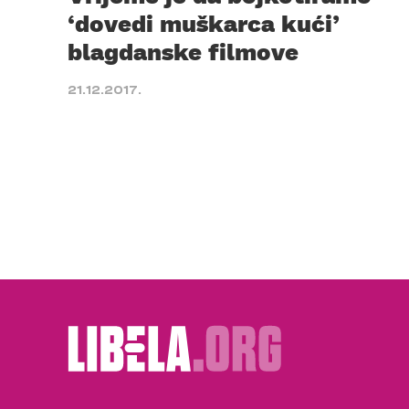
‘dovedi muškarca kući’
blagdanske filmove
21.12.2017.