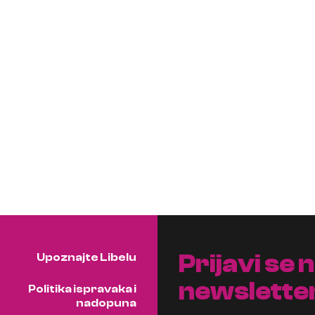
Prijavi se 
Upoznajte Libelu
newslette
Politika ispravaka i
nadopuna