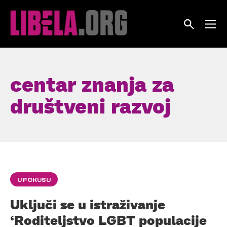
Skip
to
content
centar znanja za
društveni razvoj
U FOKUSU
Uključi se u istraživanje
‘Roditeljstvo LGBT populacije