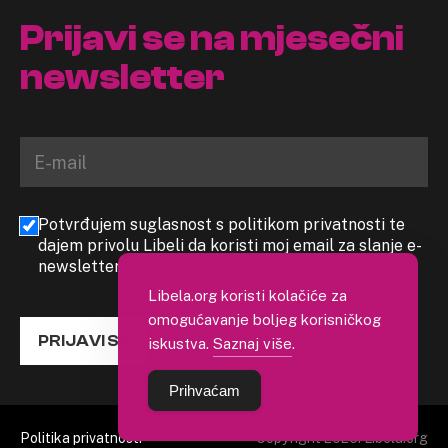
Prijavi se na mjesečni
newsletter
Potvrđujem suglasnost s politikom privatnosti te
dajem privolu Libeli da koristi moj email za slanje e-
newslettera
Libela.org koristi kolačiće za
omogućavanje boljeg korisničkog
PRIJAVI SE
iskustva.
Saznaj više
.
Prihvaćam
Politika privatnosti
Copyright 2026. Libela.org