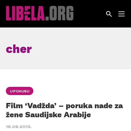
Skip
to
content
cher
U FOKUSU
Film ‘Vadžda’ – poruka nade za
žene Saudijske Arabije
16.09.2013.