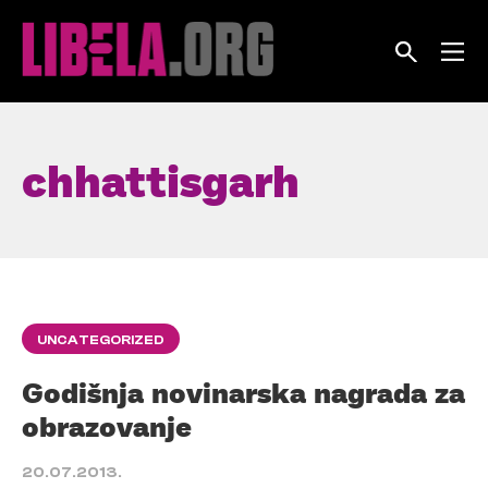
Skip
to
content
chhattisgarh
UNCATEGORIZED
Godišnja novinarska nagrada za
obrazovanje
20.07.2013.