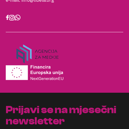
e-mail:
info@libela.org
Prijavi se na mjesečni
newsletter