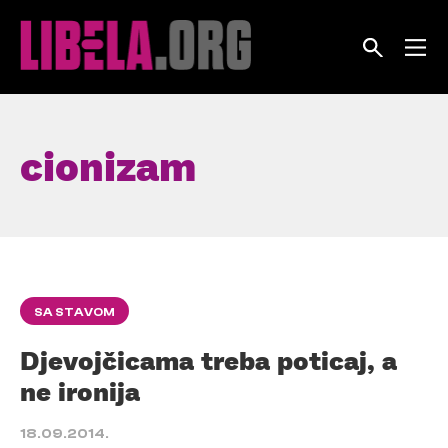
Skip
to
content
cionizam
SA STAVOM
Djevojčicama treba poticaj, a
ne ironija
18.09.2014.