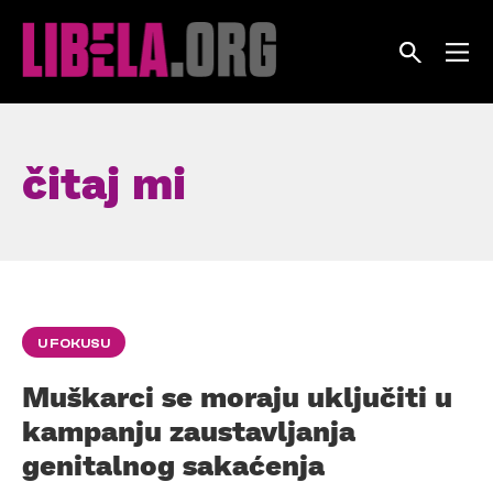
Skip
to
content
čitaj mi
U FOKUSU
Muškarci se moraju uključiti u
kampanju zaustavljanja
genitalnog sakaćenja