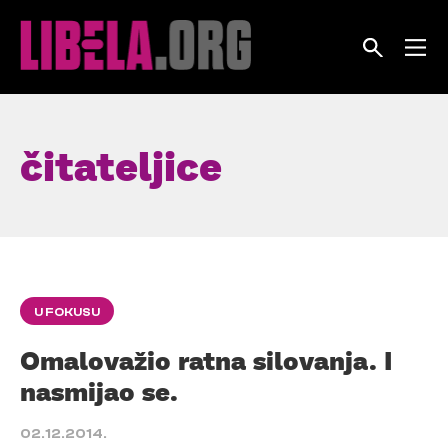
Skip
to
content
čitateljice
U FOKUSU
Omalovažio ratna silovanja. I
nasmijao se.
02.12.2014.