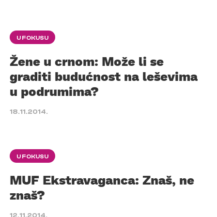
U FOKUSU
Žene u crnom: Može li se
graditi budućnost na leševima
u podrumima?
18.11.2014.
U FOKUSU
MUF Ekstravaganca: Znaš, ne
znaš?
12.11.2014.