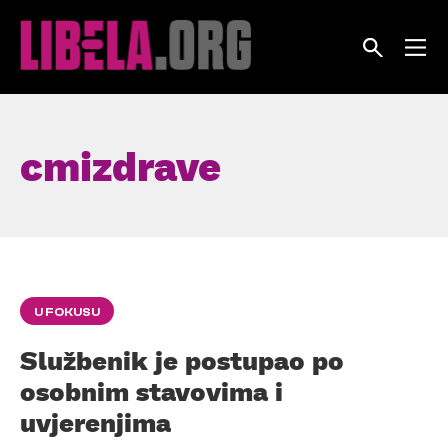
Skip
to
content
cmizdrave
U FOKUSU
Službenik je postupao po
osobnim stavovima i
uvjerenjima