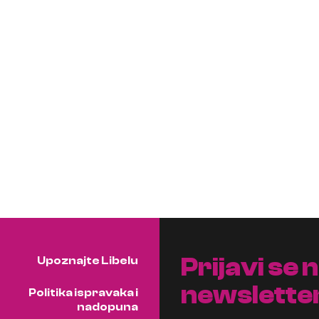
Prijavi se 
Upoznajte Libelu
newslette
Politika ispravaka i
nadopuna