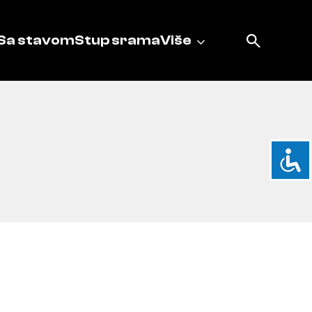
Sa stavom
Stup srama
Više