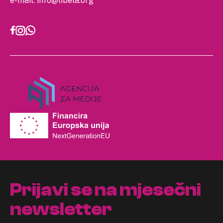
e-mail:
info@libela.org
Prijavi se na mjesečni
newsletter