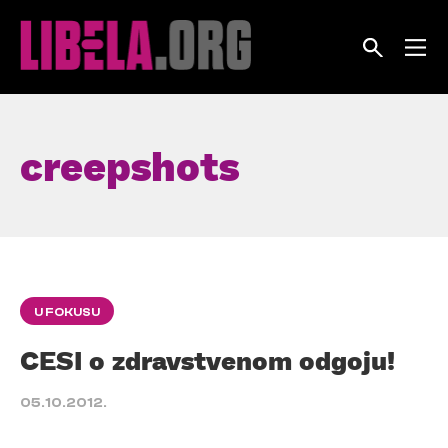
Skip
to
content
creepshots
U FOKUSU
CESI o zdravstvenom odgoju!
05.10.2012.