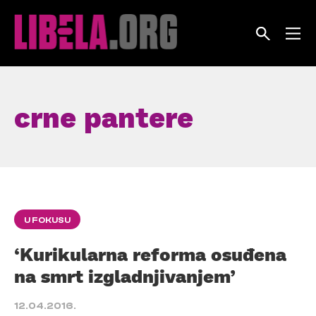
Skip
to
content
crne pantere
U FOKUSU
‘Kurikularna reforma osuđena
na smrt izgladnjivanjem’
12.04.2016.