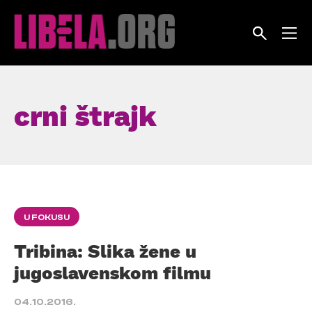
Skip
to
content
crni štrajk
U FOKUSU
Tribina: Slika žene u
jugoslavenskom filmu
04.10.2016.