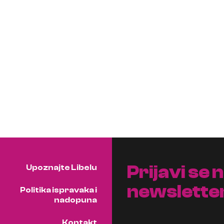
Prijavi se 
Upoznajte Libelu
newslette
Politika ispravaka i
nadopuna
Kontakt