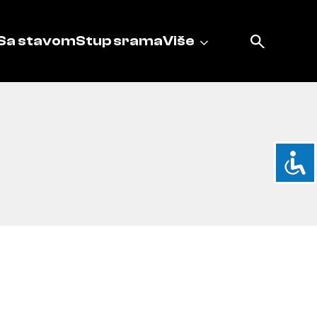
Sa stavom
Stup srama
Više