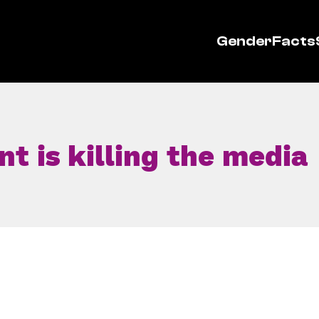
GenderFacts
t is killing the media