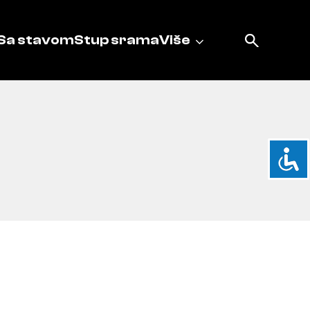
Sa stavom
Stup srama
Više