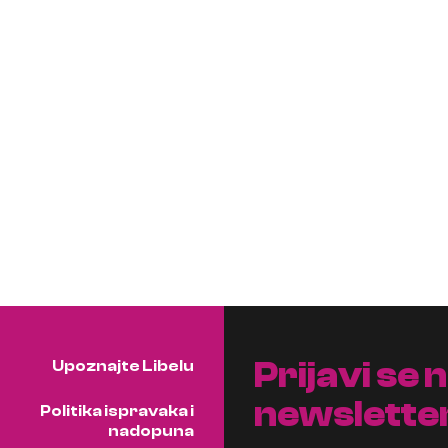
Prijavi se 
Upoznajte Libelu
newslette
Politika ispravaka i
nadopuna