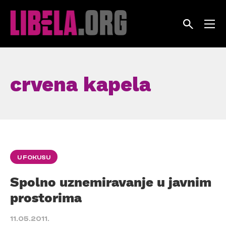
Skip
to
content
crvena kapela
U FOKUSU
Spolno uznemiravanje u javnim
prostorima
11.05.2011.