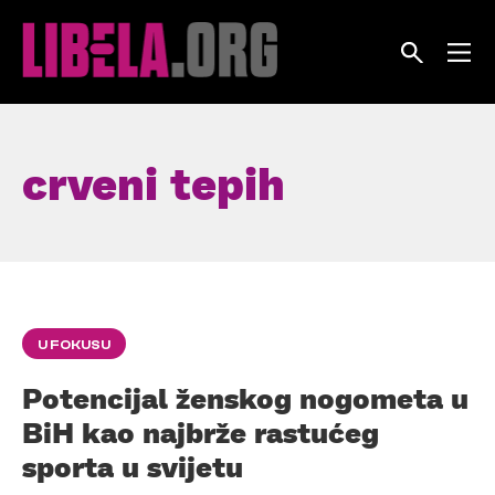
Skip
to
content
crveni tepih
U FOKUSU
Potencijal ženskog nogometa u
BiH kao najbrže rastućeg
sporta u svijetu