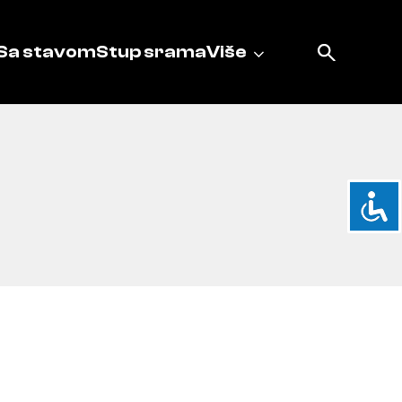
Sa stavom
Stup srama
Više