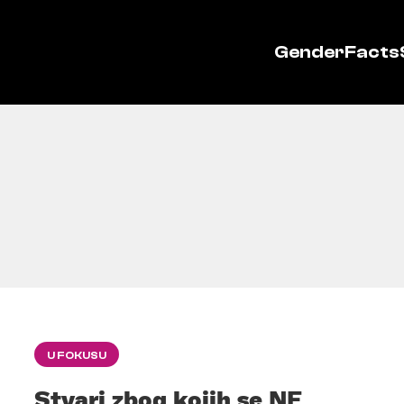
GenderFacts
U FOKUSU
Stvari zbog kojih se NE