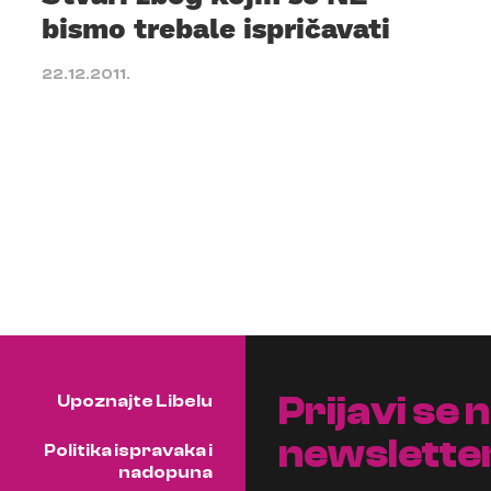
bismo trebale ispričavati
22.12.2011.
Prijavi se 
Upoznajte Libelu
newslette
Politika ispravaka i
nadopuna