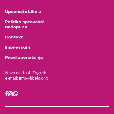
Upoznajte Libelu
Politika ispravaka i
nadopuna
Kontakt
Impressum
Pravila ponašanja
Nova cesta 4, Zagreb
e-mail:
info@libela.org