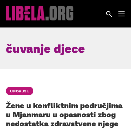
Skip
to
content
čuvanje djece
U FOKUSU
Žene u konfliktnim područjima
u Mjanmaru u opasnosti zbog
nedostatka zdravstvene njege