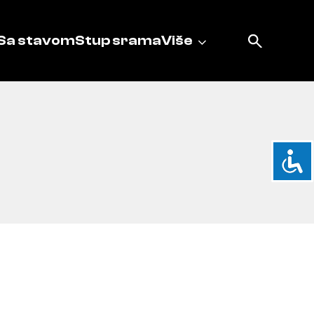
Sa stavom
Stup srama
Više