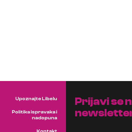
Prijavi se 
Upoznajte Libelu
newslette
Politika ispravaka i
nadopuna
Kontakt