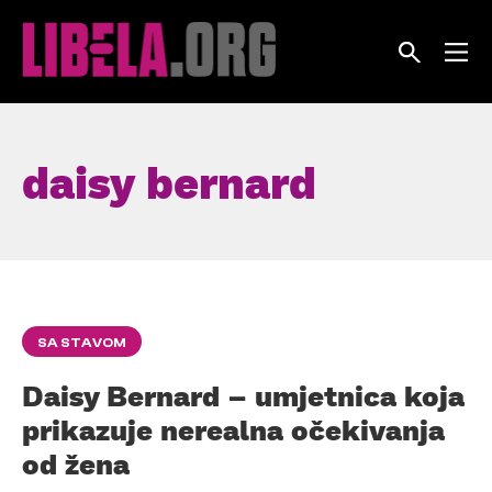
Skip
to
content
daisy bernard
SA STAVOM
Daisy Bernard – umjetnica koja
prikazuje nerealna očekivanja
od žena