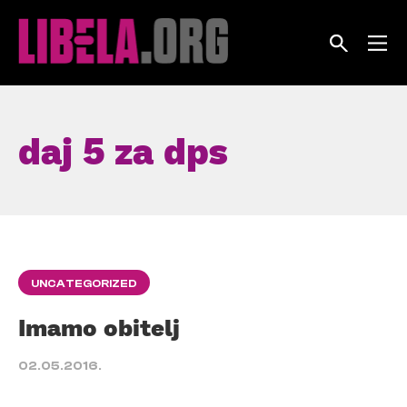
Skip
to
content
daj 5 za dps
UNCATEGORIZED
Imamo obitelj
02.05.2016.