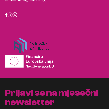
e-mail:
info@libela.org
Prijavi se na mjesečni
newsletter