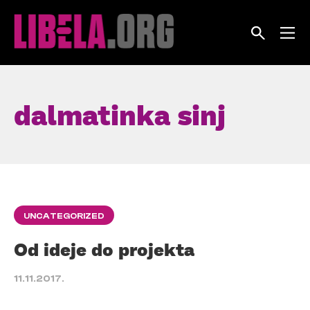
Skip
to
content
dalmatinka sinj
UNCATEGORIZED
Od ideje do projekta
11.11.2017.