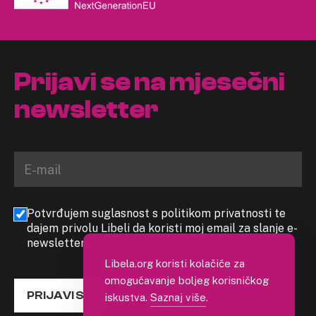
Prijavi se na mjesečni
newsletter
Potvrđujem suglasnost s politikom privatnosti te
dajem privolu Libeli da koristi moj email za slanje e-
newslettera
Libela.org koristi kolačiće za
omogućavanje boljeg korisničkog
PRIJAVI SE
iskustva.
Saznaj više
.