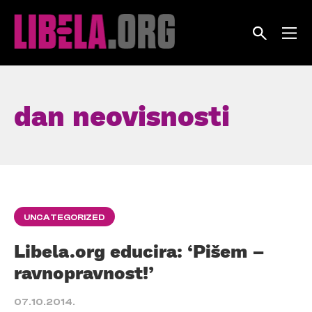
Skip
to
content
dan neovisnosti
UNCATEGORIZED
Libela.org educira: ‘Pišem –
ravnopravnost!’
07.10.2014.