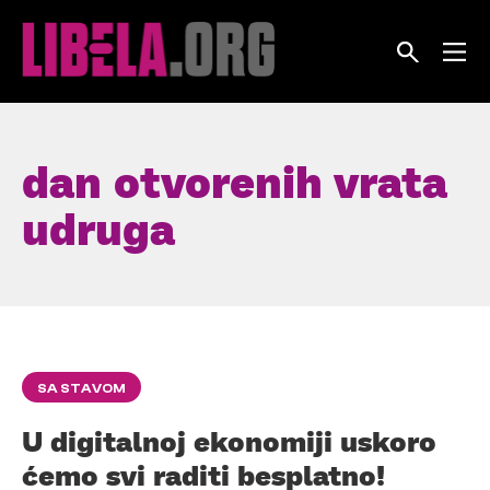
Skip
to
content
dan otvorenih vrata
udruga
SA STAVOM
U digitalnoj ekonomiji uskoro
ćemo svi raditi besplatno!