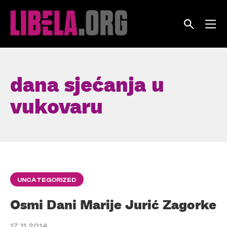
Skip
to
content
dana sjećanja u
vukovaru
UNCATEGORIZED
Osmi Dani Marije Jurić Zagorke
17.11.2014.