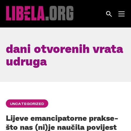
Skip
to
content
dani otvorenih vrata
udruga
UNCATEGORIZED
Lijeve emancipatorne prakse-
što nas (ni)je naučila povijest