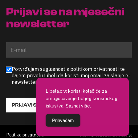
Prijavi se na mjesečni
newsletter
Potvrđujem suglasnost s politikom privatnosti te
dajem privolu Libeli da koristi moj email za slanje e-
newslettera
Libela.org koristi kolačiće za
omogućavanje boljeg korisničkog
PRIJAVI SE
iskustva.
Saznaj više
.
Prihvaćam
Politika privatnosti
Copyright 2026. Libela.org