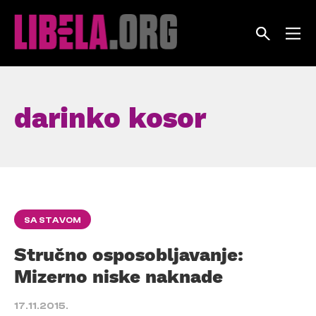
Skip
to
content
darinko kosor
SA STAVOM
Stručno osposobljavanje:
Mizerno niske naknade
17.11.2015.