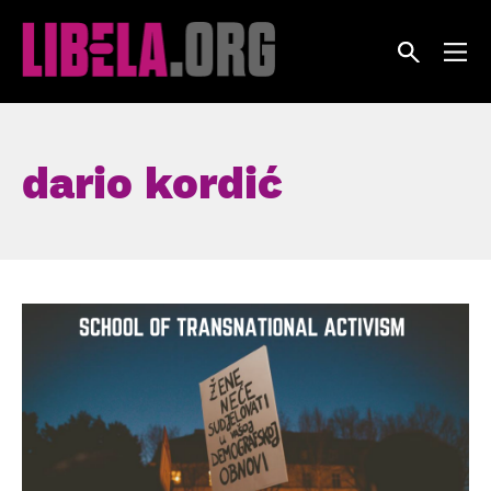
Skip
to
content
dario kordić