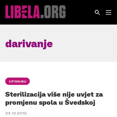
Skip
to
content
darivanje
U FOKUSU
Sterilizacija više nije uvjet za
promjenu spola u Švedskoj
23.12.2012.