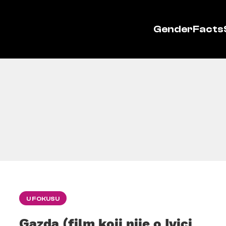
GenderFacts
U FOKUSU
Gazda (film koji nije o Ivici