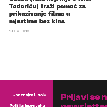
Todoriću) traži pomoć za
prikazivanje filma u
mjestima bez kina
19.09.2016.
Prijavi se 
Upoznajte Libelu
newslette
Politika ispravaka i