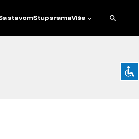
Sa stavom
Stup srama
Više