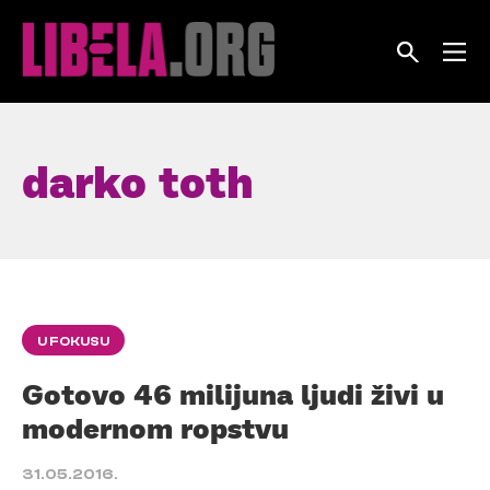
Skip
to
content
darko toth
U FOKUSU
Gotovo 46 milijuna ljudi živi u
modernom ropstvu
31.05.2016.