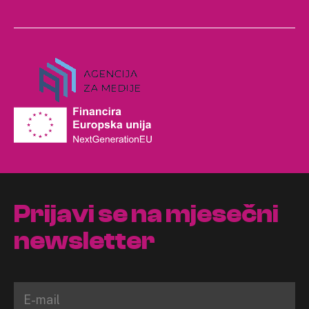
Prijavi se na mjesečni
newsletter