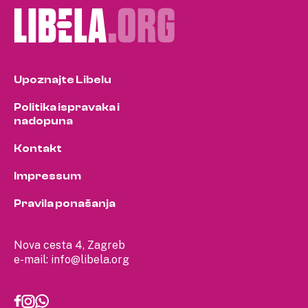
Upoznajte Libelu
Politika ispravaka i
nadopuna
Kontakt
Impressum
Pravila ponašanja
Nova cesta 4, Zagreb
e-mail:
info@libela.org