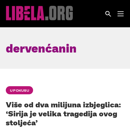
Skip
to
content
dervenćanin
U FOKUSU
Više od dva milijuna izbjeglica:
‘Sirija je velika tragedija ovog
stoljeća’