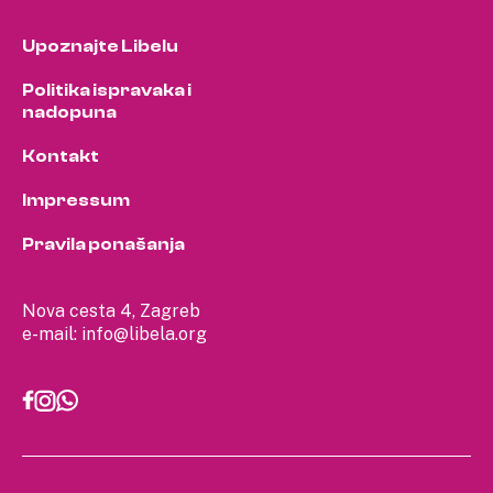
Upoznajte Libelu
Politika ispravaka i
nadopuna
Kontakt
Impressum
Pravila ponašanja
Nova cesta 4, Zagreb
e-mail:
info@libela.org