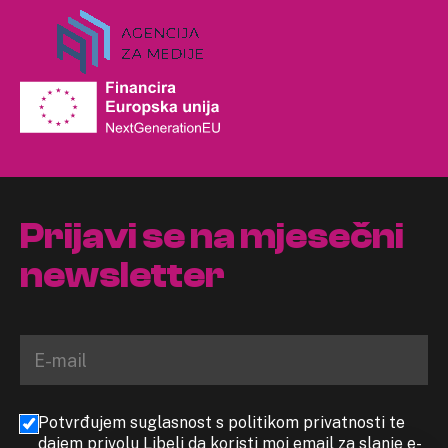
Prijavi se na mjesečni
newsletter
Potvrđujem suglasnost s politikom privatnosti te
dajem privolu Libeli da koristi moj email za slanje e-