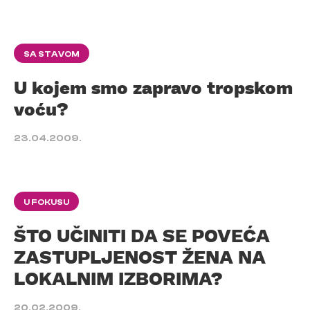
SA STAVOM
U kojem smo zapravo tropskom
voću?
23.04.2009.
U FOKUSU
ŠTO UČINITI DA SE POVEĆA
ZASTUPLJENOST ŽENA NA
LOKALNIM IZBORIMA?
20.02.2009.