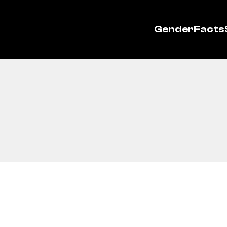
GenderFacts