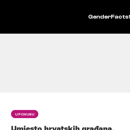
GenderFacts
U FOKUSU
Umjesto hrvatskih građana,