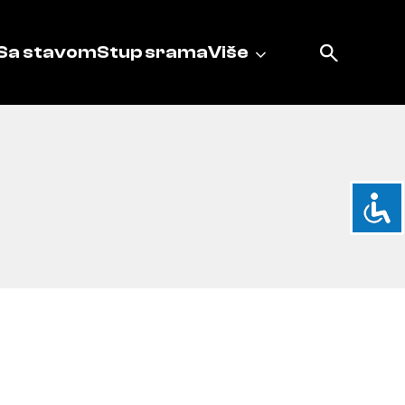
Sa stavom
Stup srama
Više