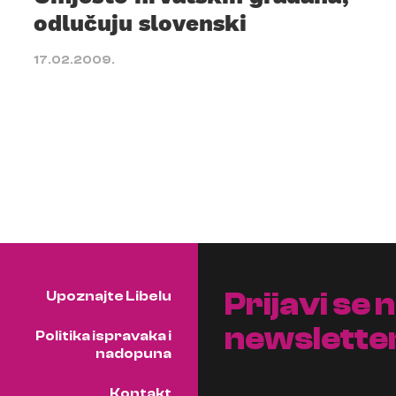
odlučuju slovenski
17.02.2009.
Prijavi se 
Upoznajte Libelu
newslette
Politika ispravaka i
nadopuna
Kontakt