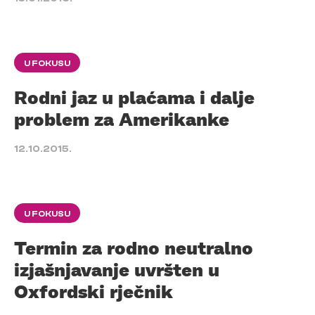
U FOKUSU
Rodni jaz u plaćama i dalje
problem za Amerikanke
12.10.2015.
U FOKUSU
Termin za rodno neutralno
izjašnjavanje uvršten u
Oxfordski rječnik