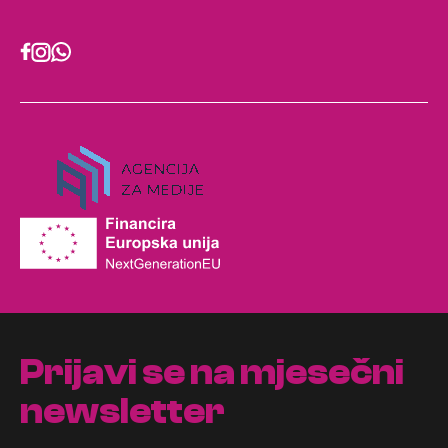
Prijavi se na mjesečni
newsletter