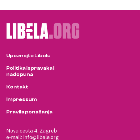
Upoznajte Libelu
Politika ispravaka i
nadopuna
Kontakt
Impressum
Pravila ponašanja
Nova cesta 4, Zagreb
e-mail:
info@libela.org