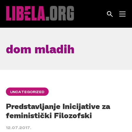
Skip
to
content
dom mladih
UNCATEGORIZED
Predstavljanje Inicijative za
feministički Filozofski
12.07.2017.