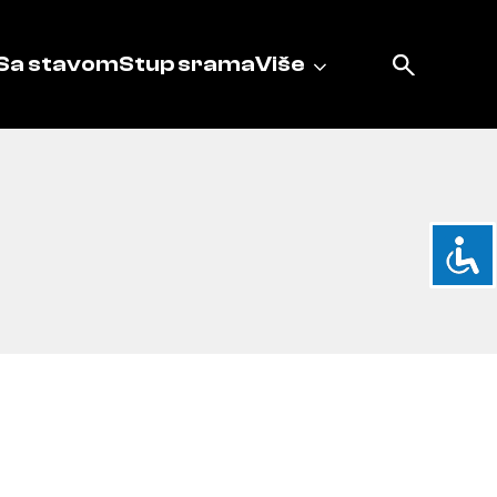
Sa stavom
Stup srama
Više