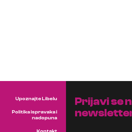
Prijavi se 
Upoznajte Libelu
newslette
Politika ispravaka i
nadopuna
Kontakt