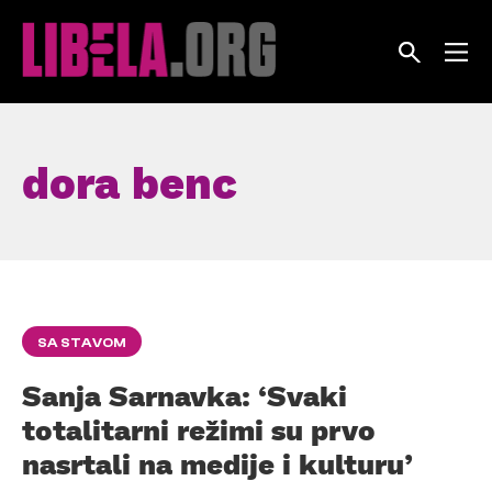
Skip
to
content
dora benc
SA STAVOM
Sanja Sarnavka: ‘Svaki
totalitarni režimi su prvo
nasrtali na medije i kulturu’