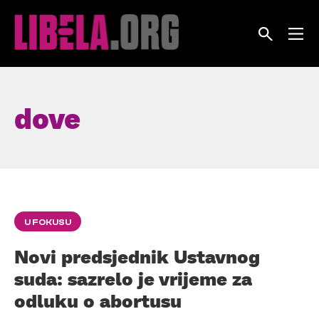
Skip
to
content
dove
U FOKUSU
Novi predsjednik Ustavnog
suda: sazrelo je vrijeme za
odluku o abortusu