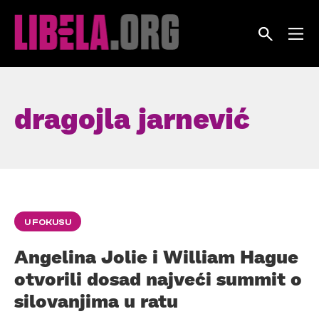
Skip
to
content
dragojla jarnević
U FOKUSU
Angelina Jolie i William Hague
otvorili dosad najveći summit o
silovanjima u ratu