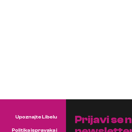
Prijavi se 
Upoznajte Libelu
newslette
Politika ispravaka i