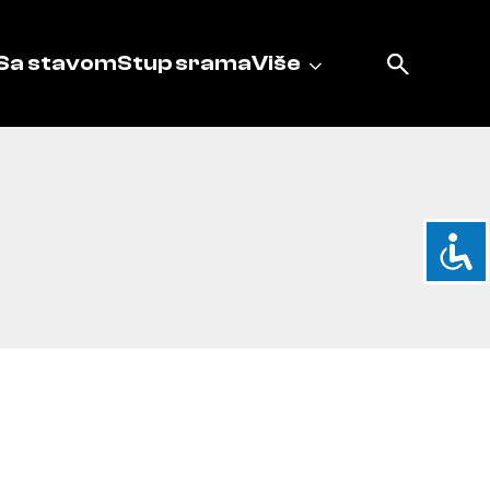
Sa stavom
Stup srama
Više