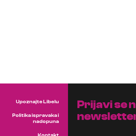
Prijavi se 
Upoznajte Libelu
newslette
Politika ispravaka i
nadopuna
Kontakt