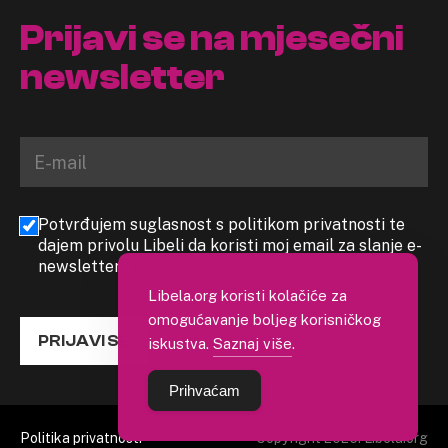
Prijavi se na mjesečni
newsletter
Potvrđujem suglasnost s politikom privatnosti te
dajem privolu Libeli da koristi moj email za slanje e-
newslettera
Libela.org koristi kolačiće za
omogućavanje boljeg korisničkog
PRIJAVI SE
iskustva.
Saznaj više
.
Prihvaćam
Politika privatnosti
Copyright 2026. Libela.org