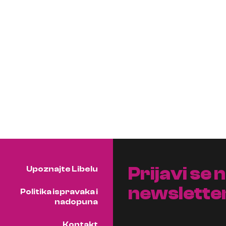
Prijavi se 
Upoznajte Libelu
newslette
Politika ispravaka i
nadopuna
Kontakt