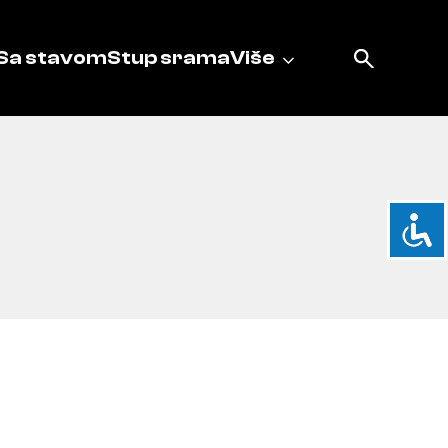
Sa stavom
Stup srama
Više